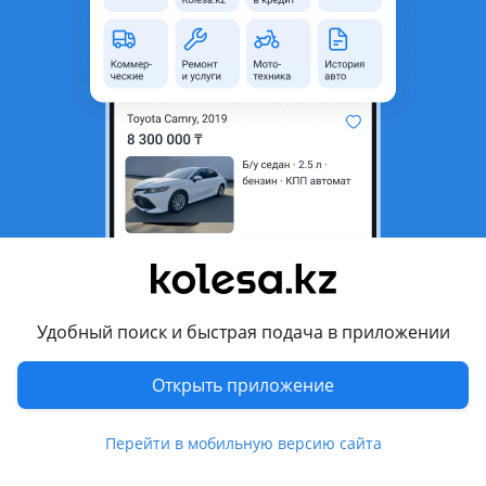
неактуальным.
Город
Караганда, Карагандинская
область
Поколение
2020 - н.в. 1 поколение
Кузов
Лифтбек
Объем двигателя, л
1.5 (бензин)
Пробег
72 000 км
Коробка передач
Вариатор
Привод
Передний привод
Удобный поиск и быстрая подача в приложении
Руль
Слева
Цвет
белый металлик
Открыть приложение
Растаможен в Казахстане
Да
Перейти в мобильную версию сайта
литые диски, тонировка, люк, ветровики , биксенон,