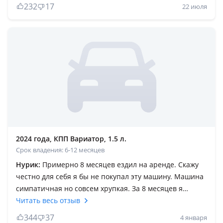
мынга ладно журып турып электроника компьютер
232
17
22 июля
куа бастады полный отказ болып одноразовый Болып
шыкты сто да 2 ай жатты сайман чисто кытай
заказбен уйде хайбай осы машин ушын сонымен
сынып коймай койды Казыр мал кагып ремонт 380
мын слабый покрытие акыры права лишение
великпен журмыз коробка слабый болды
переключение теуып, котыр жолда шумка нашар
2024 года, КПП Вариатор, 1.5 л.
Срок владения: 6-12 месяцев
Нурик:
Примерно 8 месяцев ездил на аренде. Скажу
честно для себя я бы не покупал эту машину. Машина
симпатичная но совсем хрупкая. За 8 месяцев я
проездил на ней 50000. На 20 тыс накрылась турбина.
Читать весь отзыв
По гарантии поменяли. На 35 тыс мультимедиа
344
37
4 января