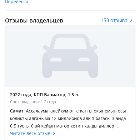
Перевести
Отзывы владельцев
153 отзыва
2022 года, КПП Вариатор, 1.5 л.
Срок владения: 1-2 года
Самат:
Ассалаумагалейкум отте катты окынемын осы
коликты алганыма 12 миллионов алып багасы 3 айда
6.5 тусты 6 ай кейын матор кетип калды диллер
кабылдамай койды привозной матор салдым 900
Читать весь отзыв