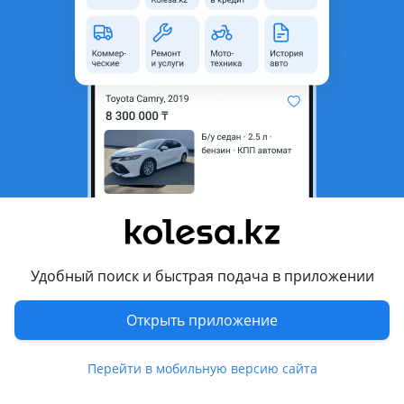
неактуальным.
Город
Алматы, Алматинская
область
Состояние
Б/y
Подходит для
Mitsubishi
Комментарий продавца
Продам мотор с коробкой и полной навеской от кантера
Удобный поиск и быстрая подача в приложении
заводился ездил дымел черным дымом отдам без гарантии
на запчасти или под Ремон продается в заборе отдельно
Открыть приложение
нечего не продам торг только на Яндекс
Перейти в мобильную версию сайта
Перевести