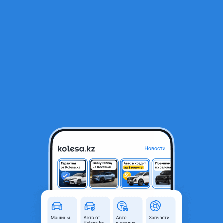
RU
Открыть приложение
1
/
4
Свап комплект
600 000 ₸
Объявление находится в архиве и может быть