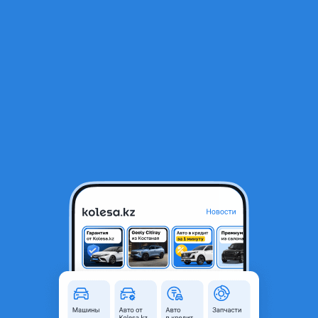
RU
Открыть приложение
В начало
1
/
2
Летние шины
15 000 ₸
Город
Караганда, Карагандинская