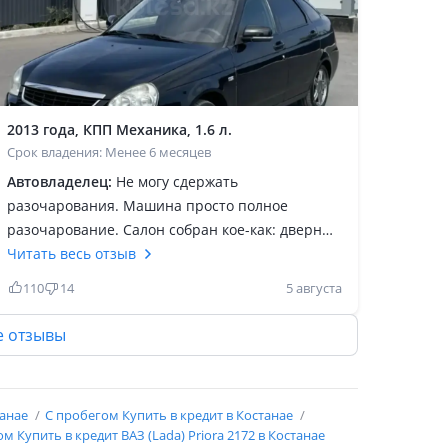
2013 года, КПП Механика, 1.6 л.
Срок владения: Менее 6 месяцев
Автовладелец:
Не могу сдержать
разочарования. Машина просто полное
разочарование. Салон собран кое-как: дверные
карты болтаются, всё скрипит и дребезжит, как
Читать весь отзыв
будто едешь в телеге. Электрика живёт своей
110
14
5 августа
жизнью — ничего не работает как надо. Двери
открываются через раз, закрываются с
е отзывы
усилием, постоянно боишься что-то отвалится.
Такое чувство, что авто собирали с закрытыми
глазами и без инструментов. За эти деньги
танае
С пробегом Купить в кредит в Костанае
ожидал хотя бы минимального качества. Врагу
м Купить в кредит ВАЗ (Lada) Priora 2172 в Костанае
не пожелаю. Машина откровенный провал. Не