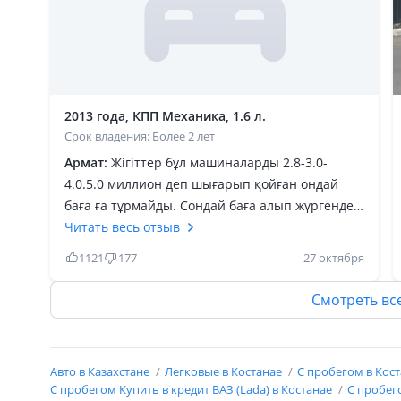
2013 года, КПП Механика, 1.6 л.
Срок владения: Более 2 лет
Армат:
Жігіттер бұл машиналарды 2.8-3.0-
4.0.5.0 миллион деп шығарып қойған ондай
баға ға тұрмайды. Сондай баға алып жүргендер
сендерді қарату керек. Лайк басқаннан білуге
Читать весь отзыв
болады менің сөзімнің қаншалықты рас
1121
177
27 октября
екенінің. Ана енді 176 дизлайк басқандар сол
приорасы бар өткізе алмай жүргендерғо. Либо
Смотреть вс
жаңа кезінде алып сатқандар бұлардың
жақсысы қалмады көбінің пробектері көп 300
мыңнан асып кеткен но бірақ айналдырып
Авто в Казахстане
Легковые в Костанае
С пробегом в Кос
қойған кейін қарай. Лада 10 не бұл не
С пробегом Купить в кредит ВАЗ (Lada) в Костанае
С пробего
ешқандай айырмашылық жоққой. Запчасти