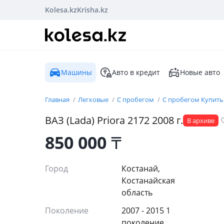
Kolesa.kz
Krisha.kz
Машины
Авто в кредит
Новые авто
Главная
Легковые
С пробегом
С пробегом Купить
ВАЗ (Lada)
Priora 2172
2008
г.
В архиве
850 000
₸
Город
Костанай,
Костанайская
область
Поколение
2007 - 2015 1
поколение