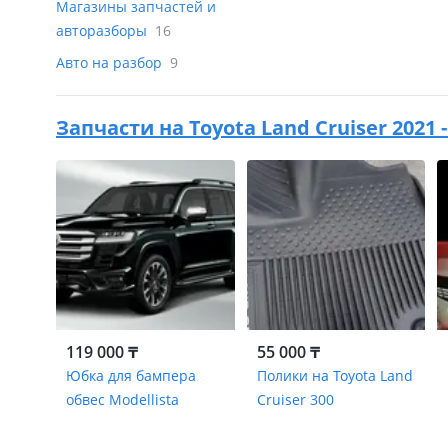
Магазины запчастей и
авторазборы
16
Авто на разбор
9
Запчасти на
Toyota Land Cruiser 2021 - 
119 000 ₸
55 000 ₸
Юбка для бампера
Полики на Toyota Land
обвес Modellista
Cruiser 300