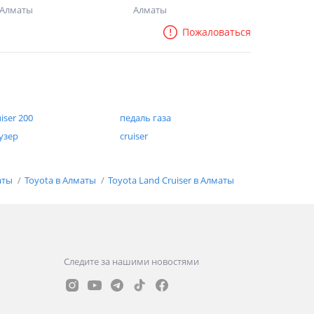
Алматы
Алматы
Пожаловаться
uiser 200
педаль газа
узер
cruiser
аты
Toyota в Алматы
Toyota Land Cruiser в Алматы
Следите за нашими новостями