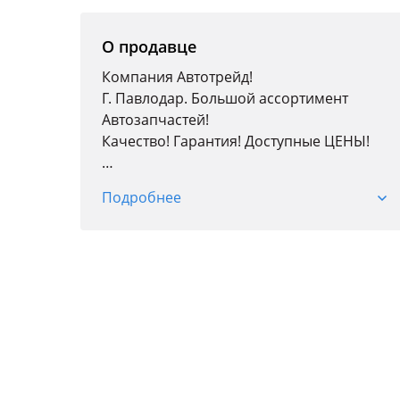
2010 - 2014 1 поколение
(A7)
О продавце
Audi Q5
2012 - 2017 1 поколение
Компания Автотрейд!
рестайлинг (8R)
Г. Павлодар. Большой ассортимент
2008 - 2012 1 поколение
Автозапчастей!
(8R)
Качество! Гарантия! Доступные ЦЕНЫ!
Доставка по городу!
Подробнее
Более 20 лет на рынке!
Кузовные детали; Оптика; Радиаторы;
Автостекла; Детали подвески и двигателя;
Тормозная система; Трансмиссия;
Фильтры; Колодки; Антифриз; Свечи.
Точные цены и наличие уточняйте у
менеджеров по телефону.