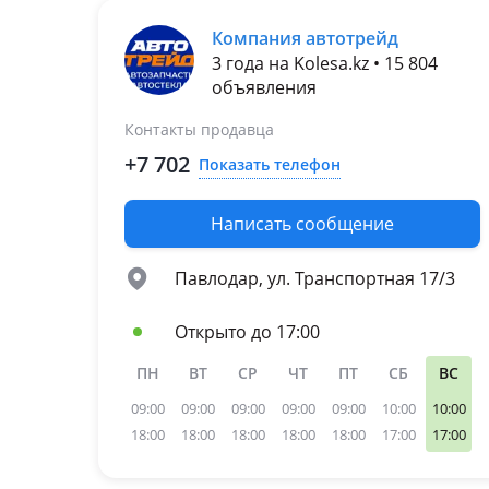
Audi A4
Компания автотрейд
2011 - 2015 B8
3 года на Kolesa.kz • 15 804
рестайлинг
объявления
2007 - 2011 B8
2004 - 2009 B7
Контакты продавца
Audi A5
+7 702
Показать телефон
2011 - 2017 1 поколение
рестайлинг (A5)
2007 - 2011 1 поколение
Написать сообщение
(A5)
Audi A6
Павлодар, ул. Транспортная 17/3
2014 - 2018 C7
рестайлинг
Открыто до 17:00
2011 - 2014 C7
2008 - 2011 C6
ПН
ВТ
СР
ЧТ
ПТ
СБ
ВС
рестайлинг
09:00
09:00
09:00
09:00
09:00
10:00
10:00
Audi A7
18:00
18:00
18:00
18:00
18:00
17:00
17:00
2014 - 2018 1 поколение
рестайлинг (A7)