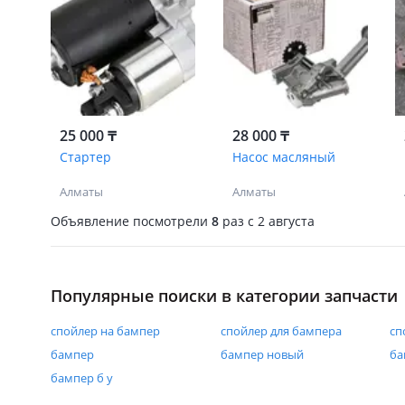
25 000 ₸
28 000 ₸
Стартер
Насос масляный
Алматы
Алматы
Объявление посмотрели
8
раз
c 2 августа
Популярные поиски в категории запчасти
спойлер на бампер
спойлер для бампера
сп
бампер
бампер новый
ба
бампер б у