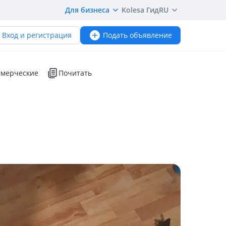
Для бизнеса
Kolesa Гид
RU
Вход и регистрация
Подать объявление
мерческие
Почитать