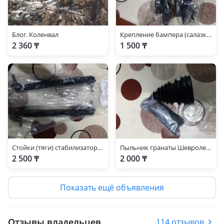
Блог. Коленвал
Крепление бампера (салазки) Шевроле Круз
2 360 ₸
1 500 ₸
Стойки (тяги) стабилизатора (серьги) Шевроле Круз (Chevrolet Cruze)
Пыльник гранаты Шевроле Круз (Chevrolet Cruze)
2 500 ₸
2 000 ₸
Показать ещё объявления
Отзывы владельцев
114 отзывов