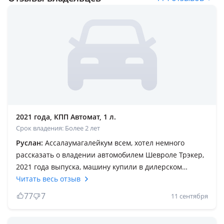
2021 года, КПП Автомат, 1 л.
Срок владения: Более 2 лет
Руслан:
Ассалаумагалейкум всем, хотел немного
рассказать о владении автомобилем Шевроле Трэкер,
2021 года выпуска, машину купили в дилерском
салоне, проехали в общем 39 000 км, машина в
Читать весь отзыв
основном используется в городе, но иногда выезжаем
77
7
11 сентября
в другие регионы. У меня комплектация Редлайн, 1-
литр турбо, Китайская сборка, цепной привод! Теперь