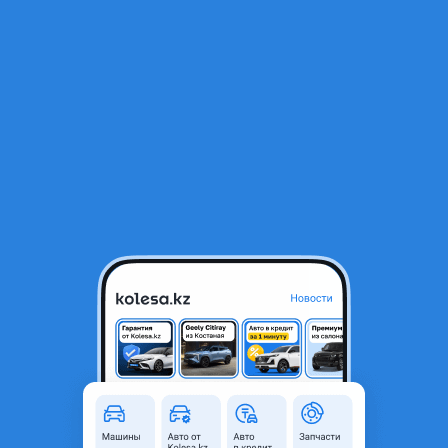
RU
Открыть приложение
1
/
5
Привозной оригинал ГУР насос для CHEVROLET
2 000 ₸
Город
Алматы, Алматинская