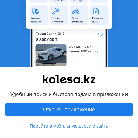
область
Состояние
Б/y
Оригинальность
Оригинал
Есть доставка
Да
Подходит на авто
Chevrolet Nexia
Chevrolet Onix
Chevrolet Monza
Удобный поиск и быстрая подача в приложении
Chevrolet Aveo
Показать больше
Chevrolet Captiva
Открыть приложение
Chevrolet Cobalt
Комментарий продавца
Перейти в мобильную версию сайта
Chevrolet Cruze
Оригинальные привозные запчасти с ГАРАНТИЕЙ,