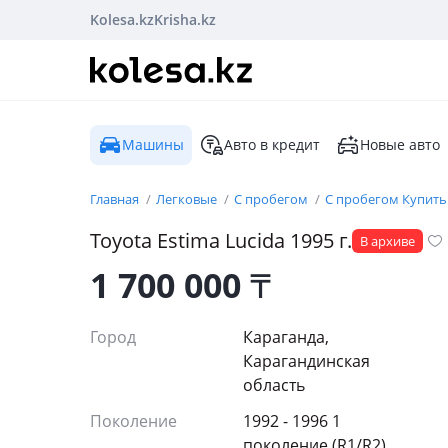
Kolesa.kz
Krisha.kz
Машины
Авто в кредит
Новые авто
Главная
Легковые
С пробегом
С пробегом Купить
Toyota
Estima Lucida
1995
г.
В архиве
1 700 000
₸
Город
Караганда,
Карагандинская
область
Поколение
1992 - 1996 1
поколение (R1/R2)