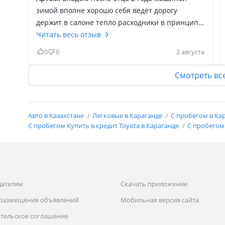
зимой вполне хорошо себя ведёт дорогу
держит в салоне тепло расходники в принципе
как и у всех авто не чего сверх естественного
Читать весь отзыв
масло гранаты рулевые наконечники это база
0
0
2 августа
из минусов низко расположен картер
двигателя по этому бывает трёт по земле
Смотреть вс
брюхом но пробития пока не было. Расход
топлива зависит от манеры езды разгон у нее
тяжёлый так как мотор дизельный тихоходный
Авто в Казахстане
Легковые в Караганде
С пробегом в Ка
+ постоянный полный привод не дают подрыва
С пробегом Купить в кредит Toyota в Караганде
С пробегом 
но и машина не гоночноя тоже можно учесть
все таки как не как минивэн семейная машина
дателям
Скачать приложение
 размещения объявлений
Мобильная версия сайта
тельское соглашение