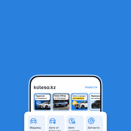
RU
Открыть приложение
1
/
3
Toyota 5F 2022 года
2 700 000 ₸
с пробегом