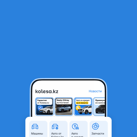
RU
Открыть приложение
В начало
1
/
2
Молдинг бампера
7 700 ₸
Город
Астана, Акмолинская