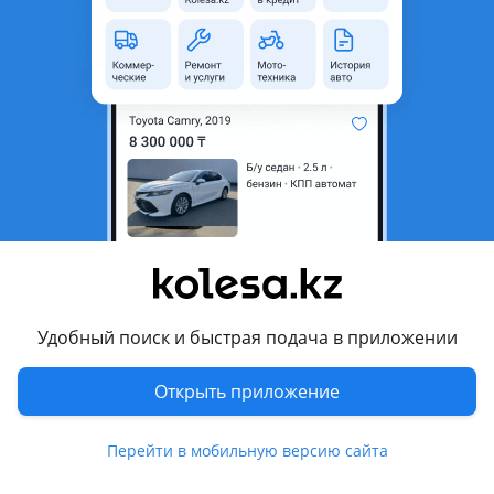
область
Состояние
Новая
Оригинальность
Оригинал
Код запчасти
ST-HN38-000M-B1
Есть доставка
Да
Подходит на авто
Hyundai Sonata
2023 - н.в. 8 поколение рестайлинг, 2019 - н.в. 8 поколение
(DN8), 2017 - 2022 7 поколение рестайлинг (LF)
Удобный поиск и быстрая подача в приложении
Комментарий продавца
Открыть приложение
ST-HN38-000M-B1
Перейти в мобильную версию сайта
Молдинг бампера HYUNDAI SONATA 2023-2025 Наличие и
актуальную цену уточняйте у менеджера