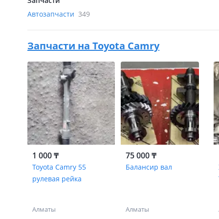
Запчасти
Автозапчасти
349
Запчасти на
Toyota Camry
1 000 ₸
75 000 ₸
Toyota Camry 55
Балансир вал
рулевая рейка
Алматы
Алматы