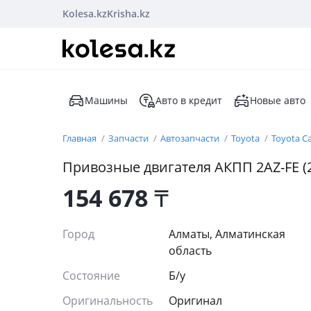
Kolesa.kz
Krisha.kz
Машины
Авто в кредит
Новые авто
Главная
Запчасти
Автозапчасти
Toyota
Toyota C
Привозные двигателя АКПП 2АZ-FE (2,
154 678
₸
Город
Алматы, Алматинская
область
Состояние
Б/y
Оригинальность
Оригинал