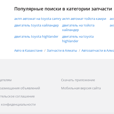
Популярные поиски в категории запчасти
акпп автомат на toyota camry
акпп автомат тойота камри
ак
двигатель toyota хайландер
двигатель на тойота
ак
хайландер
двигатель toyota highlander
двигатель на toyota
highlander
Авто в Казахстане
Запчасти в Алматы
Автозапчасти в Алм
дателям
Скачать приложение
 размещения объявлений
Мобильная версия сайта
тельское соглашение
 конфиденциальности