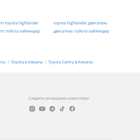
пп toyota highlander
toyota highlander двигатель
пп тойота хайлендер
двигатель тойота хайлендер
аты
Toyota в Алматы
Toyota Camry в Алматы
Следите за нашими новостями