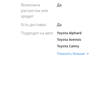
Возможна
Да
рассрочка или
кредит
Есть доставка
Да
Подходит на авто
Toyota Alphard
Toyota Avensis
Toyota Camry
Toyota Corolla
Показать больше
Toyota Estima
Toyota Highlander
Toyota Ipsum
Toyota Previa
Toyota RAV4
Toyota Sienna