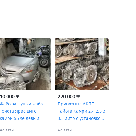
10 000 ₸
220 000 ₸
Жабо заглушки жабо
Привозные АКПП
Тойота Ярис витс
Тайота Камри 2.4 2.5 3
камри 55 se левый
3.5 литр с установкой
(4 5 6 ступки)
Алматы
Алматы