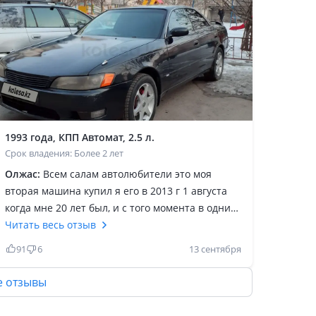
1993 года, КПП Автомат, 2.5 л.
Срок владения: Более 2 лет
Олжас:
Всем салам автолюбители это моя
вторая машина купил я его в 2013 г 1 августа
когда мне 20 лет был, и с того момента в одних
руках. Машина молодежная, скоростная, расход
Читать весь отзыв
12-13 л по городу смотря от езды тоже
91
6
13 сентября
зависить. Зимой около 15 — 17 л. Мне нравится
это машина мотор надежный 1 jz ge
е отзывы
трамблерный.2023году поставил провоздную
акпп за 350 к. Все утраевает. Уже семейный