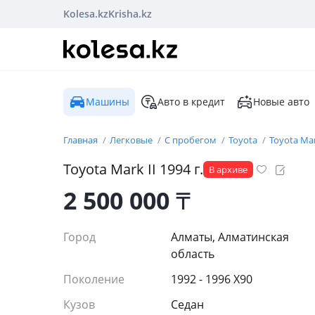
Kolesa.kz
Krisha.kz
Машины
Авто в кредит
Новые авто
Главная
Легковые
С пробегом
Toyota
Toyota Mar
Toyota
Mark II
1994
г.
В архиве
2 500 000
₸
Город
Алматы, Алматинская
область
Поколение
1992 - 1996 X90
Кузов
Седан