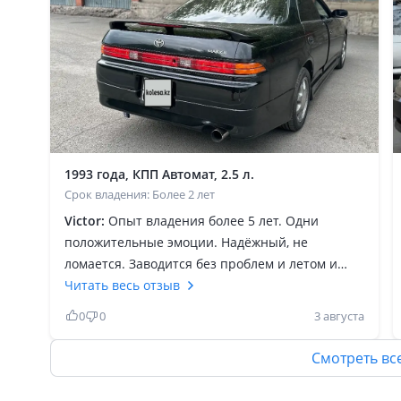
1993 года, КПП Автомат, 2.5 л.
Срок владения: Более 2 лет
Victor:
Опыт владения более 5 лет. Одни
положительные эмоции. Надёжный, не
ломается. Заводится без проблем и летом и
зимой. Главное использовать качественное
Читать весь отзыв
масло не экономить, тогда автомобиль будет
0
0
3 августа
радовать вас 365 дней в году. В городе
комфортно, на трассе уверенно. Мощности
Смотреть вс
мотора хватает за глаза даже в стоковом
исполнении. Тянет как паровоз. Да расход