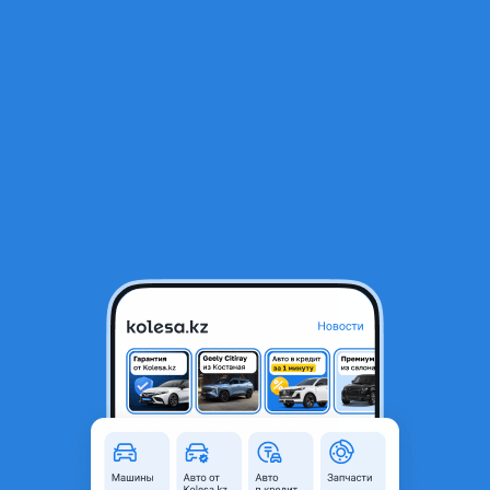
RU
Открыть приложение
1
/
5
Продам Ямаха 60…
1 500 000 ₸
Объявление находится в архиве и может быть