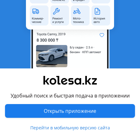
Город
Костанай, Костанайская
область
Тип техники
Самосвал
Объем двигателя, л
1.1
Тип топлива
Дизель
Комментарий продавца
Продам КамАЗ на ходу цена окончательная
Перевести
Удобный поиск и быстрая подача в приложении
7 августа 2026 г.
Пожаловаться
Открыть приложение
© 2006 — 2026 АО Колеса
Главная
Полная версия
Перейти в мобильную версию сайта
Защищено reCAPTCHA. Действуют
Политика конфиденциальности