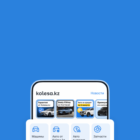
RU
Открыть приложение
В начало
1
/
2
КамАЗ 65115 2005 года
4 500 000 ₸
с пробегом