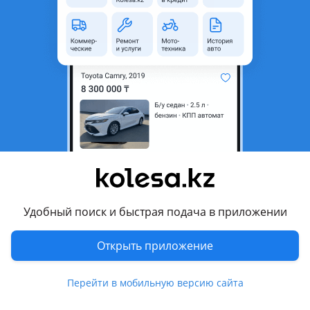
Казахстанская область
Поколение
2001 - 2014 1 поколение
Кузов
Хэтчбек
Объем двигателя, л
1.5 (бензин)
Коробка передач
Механика
Привод
Передний привод
Руль
Слева
Растаможен в Казахстане
Да
Комментарий продавца
Удобный поиск и быстрая подача в приложении
Нужно чуть подварить телевизор
Открыть приложение
Перевести
Перейти в мобильную версию сайта
Средняя цена на Kolesa.kz