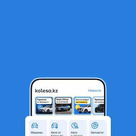
RU
Открыть приложение
1
/
8
ВАЗ (Lada) 2114 2008 года
380 000 ₸
Город
Уральск, Западно-