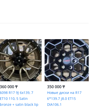
360 000 ₸
350 000 ₸
6098 R17 9J 6x139, 7
Новые диски на R17
ET10 110, 5 Satin
6*139.7 j8.0 ET15
bronze + satin black lip
DIA106.1