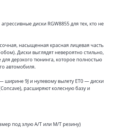
грессивные диски RGW8855 для тех, кто не
p (сочная, насыщенная красная лицевая часть
обом). Диски выглядят невероятно стильно,
 для дерзкого тюнинга, которое полностью
го автомобиля.
ширине 9J и нулевому вылету ET0 — диски
Concave), расширяют колесную базу и
мер под злую А/Т или М/Т резину)