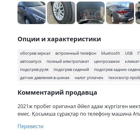
Опции и характеристики
обогрев зеркал
встроенный телефон
bluetooth
USB
Г
автозапуск
полный электропакет
центрозамок
климат
подогрев руля
подогрев сидений
подогрев задних сиден
датчик давления в шинах
налог уплачен
техосмотр прой
Комментарий продавца
2021ж пробег оригинал Әйел адам жүргізген мек
емес. Қосымша сұрақтар по телефону машина Ат
Перевести