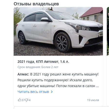
Отзывы владельцев
2021 года, КПП Автомат, 1.6 л.
Срок владения: Более 2 лет
Алмас:
В 2021 году решил жене купить машину!
Решили купить подержанную! Искали долго,
одни убитые машины! Потом поехали в салон и
начали смотреть новые, выбор стоял купить
Читать весь отзыв
хёнда акцент или киа рио! Жене понравилась
37
4
19 июля
внешка рио! Купили в аллюре киа, в