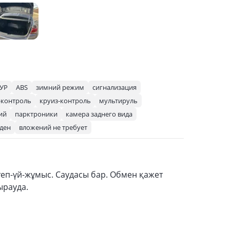
УР
ABS
зимний режим
сигнализация
-контроль
круиз-контроль
мультируль
ий
парктроники
камера заднего вида
ден
вложений не требует
теп-үй-жұмыс. Саудасы бар. Обмен қажет
ырауда.