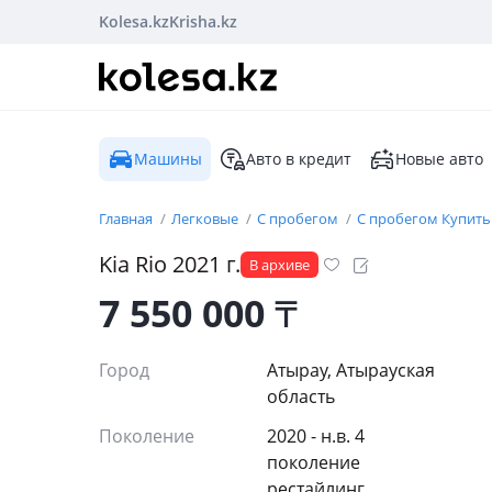
Kolesa.kz
Krisha.kz
Машины
Авто в кредит
Новые авто
Главная
Легковые
С пробегом
С пробегом Купить
Kia
Rio
2021
г.
В архиве
7 550 000
₸
Город
Атырау, Атырауская
область
Поколение
2020 - н.в. 4
поколение
рестайлинг