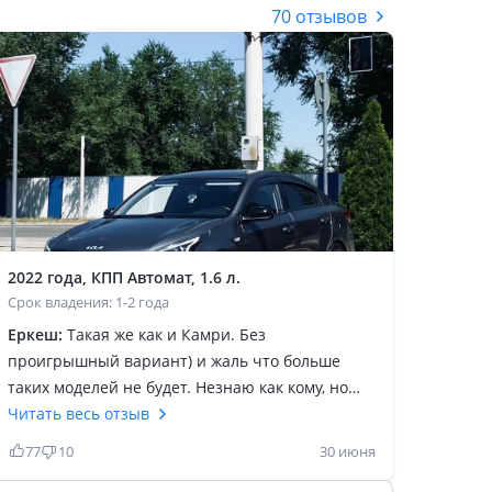
70 отзывов
2022 года, КПП Автомат, 1.6 л.
Срок владения: 1-2 года
Еркеш:
Такая же как и Камри. Без
проигрышный вариант) и жаль что больше
таких моделей не будет. Незнаю как кому, но
молодому парню, ездить по делам, и без всяких
Читать весь отзыв
приколов самое то. Да зажатая, да мелкая, мало
77
10
30 июня
что помещается, но повторюсь что молодому