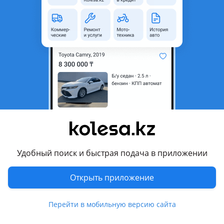
неактуальным.
Город
Караганда, Карагандинская
область
Состояние
Б/y
Оригинальность
Оригинал
Подходит на авто
Opel Astra
1998 - 2004 G (T98)
Удобный поиск и быстрая подача в приложении
Opel Zafira
2003 - 2006 A рестайлинг (T98), 1999 - 2003 A (T98)
Открыть приложение
Комментарий продавца
Перейти в мобильную версию сайта
Привозной гарантия.