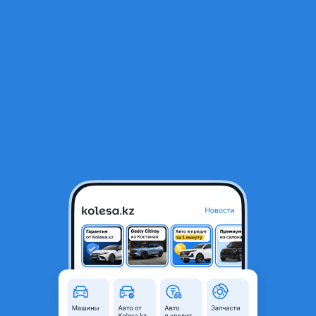
RU
Открыть приложение
1
/
5
Компрессор кондиционера Z18 Z22
30 000 ₸
Объявление находится в архиве и может быть