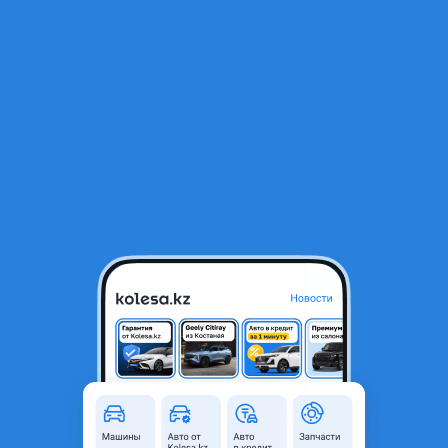
RU
Открыть приложение
В начало
1
/
2
Стойка задняя
24 900 ₸
Город
Шымкент, Туркестанская