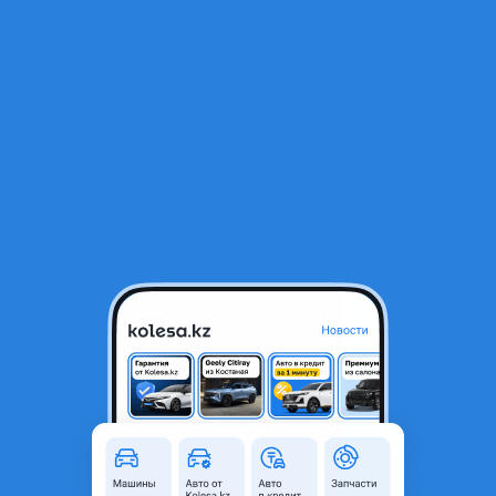
RU
Открыть приложение
1
/
4
Hyundai Elantra 2019 года
7 500 000 ₸
219 340 ₸
Ежемесячный платёж