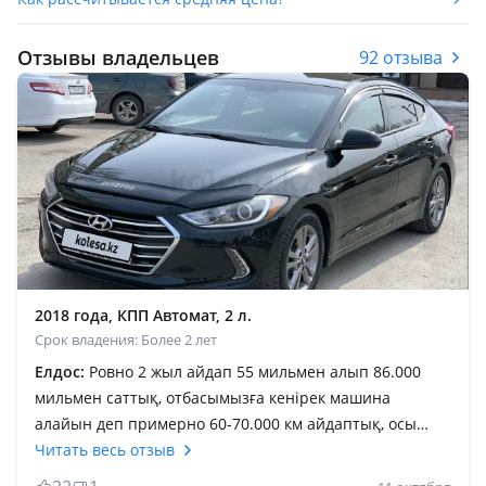
Отзывы владельцев
92 отзыва
2018 года, КПП Автомат, 2 л.
Срок владения: Более 2 лет
Елдос:
Ровно 2 жыл айдап 55 мильмен алып 86.000
мильмен саттық, отбасымызға кенірек машина
алайын деп примерно 60-70.000 км айдаптық, осы
айдаған уақытта тек майын және лампочкаларын
Читать весь отзыв
ауыстырдық, мотор май жеу ағу деген нарседерді