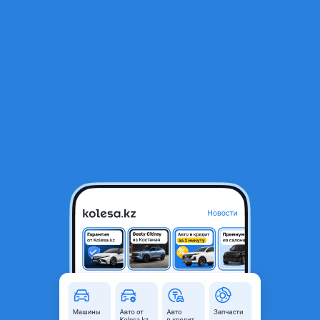
RU
Открыть приложение
В начало
1
/
2
Кнопка стеклоподъёмника блок управления стеклоподъёмником
15 000 ₸
Город
Алматы, Алматинская