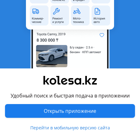
область
Состояние
Б/y
Комментарий продавца
В хорошем состоянии из Японии
Перевести
Другие объявления продавца
123
Удобный поиск и быстрая подача в приложении
Машины
Открыть приложение
Мототехника
1
Запчасти
Перейти в мобильную версию сайта