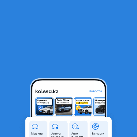
RU
Открыть приложение
1
/
11
Mercedes-Benz S 580 2022 года
65 000 000 ₸
История авто
Город
Алматы, Алматинская