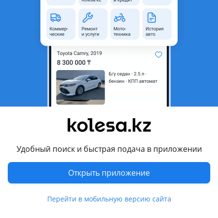
область
Поколение
2020 - н.в. W223
Кузов
Седан
Объем двигателя, л
4 (бензин)
Пробег
50 000 км
Коробка передач
Автомат
Привод
Полный привод
Руль
Слева
Цвет
белый
Растаможен в Казахстане
Да
Удобный поиск и быстрая подача в приложении
Проверить Историю авто
Открыть приложение
Перейти в мобильную версию сайта
литые диски, тонировка, панорамная крыша , кожа, дерево
, ГУР, ABS, SRS, зимний режим, спортивный режим,