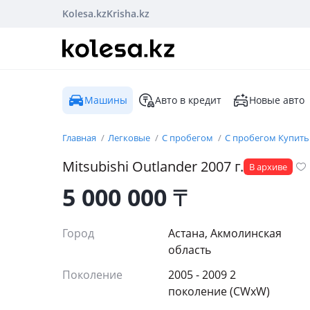
Kolesa.kz
Krisha.kz
Машины
Авто в кредит
Новые авто
Главная
Легковые
С пробегом
С пробегом Купить
Mitsubishi
Outlander
2007
г.
В архиве
5 000 000
₸
Город
Астана, Акмолинская
область
Поколение
2005 - 2009 2
поколение (CWxW)