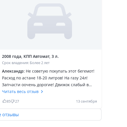
2008 года, КПП Автомат, 3 л.
Срок владения: Более 2 лет
Александр:
Не советую покупать этот бегемот!
Расход по астане 18-20 литров! На газу 24л!
Запчасти оочень дорогие! Движок слабый в
плане опасный грм а не цепь! Забудешь
Читать весь отзыв
сменить грм по мануалу и сразу попадешь на
85
27
13 сентября
замену двигателя, а движок стоит 1 500 000! И
там тоже надо менять все! И грм и ролики и
е отзывы
помпу и палец! Это все встанет + 200 000к! Ито
не факт что движок попадется без косяков!