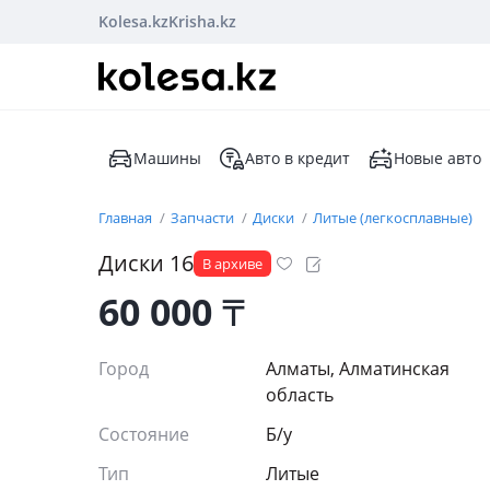
Kolesa.kz
Krisha.kz
Машины
Авто в кредит
Новые авто
Главная
Запчасти
Диски
Литые (легкосплавные)
Диски 16
В архиве
60 000
₸
Город
Алматы, Алматинская
область
Состояние
Б/y
Тип
Литые