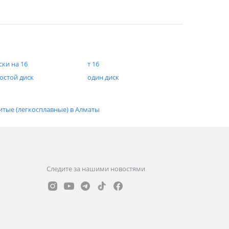
ски на 16
т 16
остой диск
один диск
итые (легкосплавные) в Алматы
Следите за нашими новостями