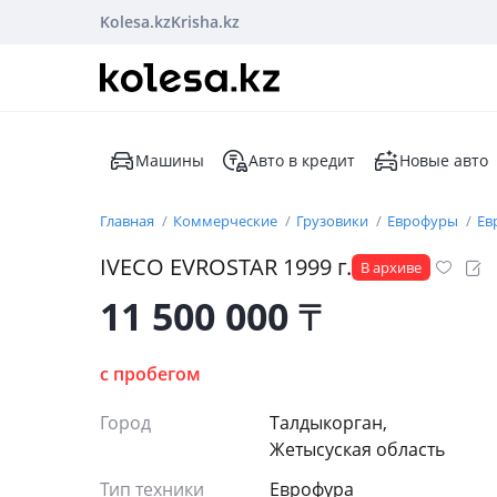
Kolesa.kz
Krisha.kz
Машины
Авто в кредит
Новые авто
Главная
Коммерческие
Грузовики
Еврофуры
Ев
IVECO EVROSTAR 1999 г.
В архиве
11 500 000
₸
с пробегом
Город
Талдыкорган,
Жетысуская область
Тип техники
Еврофура