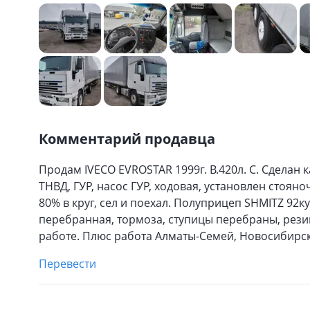
Комментарий продавца
Продам IVECO EVROSTAR 1999г. В.420л. С. Сделан 
ТНВД, ГУР, насос ГУР, ходовая, установлен стоян
80% в круг, сел и поехал. Полуприцеп SHMITZ 92куб
перебранная, тормоза, ступицы перебраны, резин
работе. Плюс работа Алматы-Семей, Новосибирс
Перевести