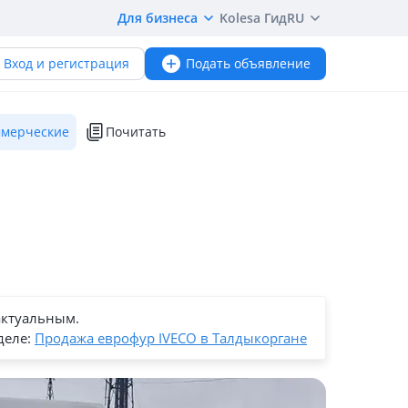
Для бизнеса
Kolesa Гид
RU
Вход и регистрация
Подать объявление
мерческие
Почитать
актуальным.
деле:
Продажа еврофур IVECO в Талдыкоргане