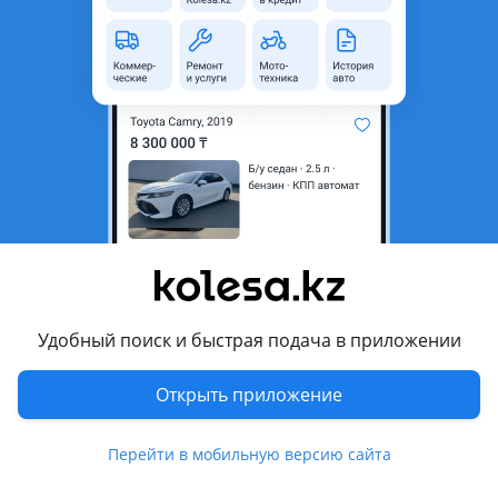
неактуальным.
Город
Тараз, Жамбылская область
Состояние
Б/y
Сезонность
Летние
Ширина
215 мм
Высота профиля
55
Диаметр
R17
Комментарий продавца
Удобный поиск и быстрая подача в приложении
3 штук хорошем состоянии 215/55/17
Открыть приложение
Перевести
Перейти в мобильную версию сайта
© 2006 — 2026 АО Колеса
Главная
Полная версия