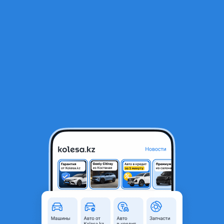
RU
Открыть приложение
1
/
3
Шины Yokohama
50 000 ₸
Объявление находится в архиве и может быть