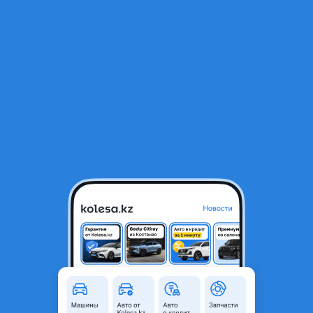
RU
Открыть приложение
1
/
16
Компрессор кондиционера BMW E46 E39 E38 M52 M54
35 000 ₸
Город
Алматы, Алматинская