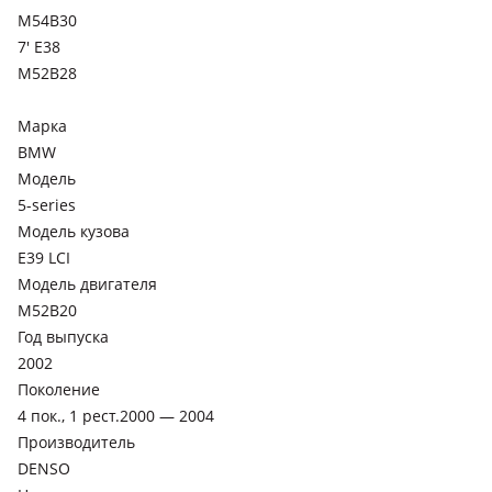
M54B30
1998 - 2001 E38 рестайлинг, 1994 - 1998 E38
7' E38
M52B28
Марка
BMW
Модель
5-series
Модель кузова
E39 LCI
Модель двигателя
M52B20
Год выпуска
2002
Поколение
4 пок., 1 рест.2000 — 2004
Производитель
DENSO