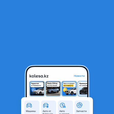
RU
Открыть приложение
1
/
4
Блок регулировки стекла Lc 200
15 000 ₸
Город
Алматы, Алматинская