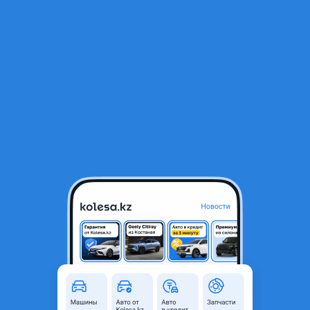
RU
Открыть приложение
1
/
5
Audi 100 1991 года
1 000 000 ₸
Объявление находится в архиве и может быть