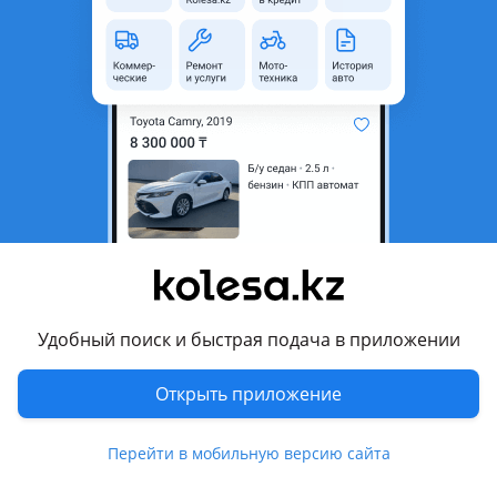
неактуальным.
аварийная/не на ходу
Город
Павлодар, Павлодарская
область
Поколение
1990 - 1994 4 поколение (C4)
Кузов
Универсал
Объем двигателя, л
2.6 (бензин)
Пробег
111 111 км
Коробка передач
Механика
Удобный поиск и быстрая подача в приложении
Привод
Передний привод
Руль
Слева
Открыть приложение
Цвет
черный
Растаможен в Казахстане
Да
Перейти в мобильную версию сайта