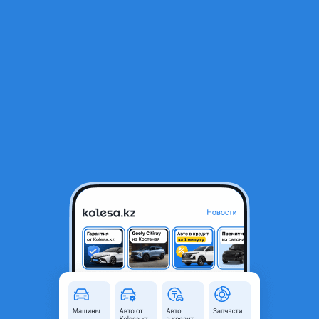
RU
Открыть приложение
1
/
23
BMW 525 1995 года
1 600 000 ₸
Объявление находится в архиве и может быть