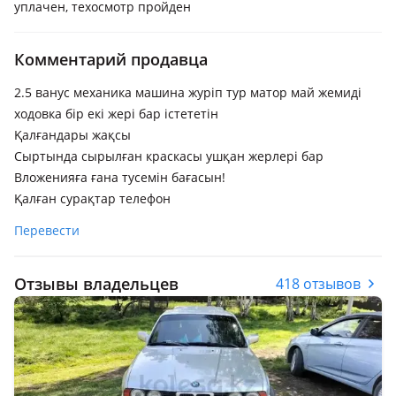
уплачен, техосмотр пройден
Комментарий продавца
2.5 ванус механика машина журіп тур матор май жемиді
ходовка бір екі жері бар істететін
Қалғандары жақсы
Сыртында сырылған краскасы ушқан жерлері бар
Вложенияға ғана тусемін бағасын!
Қалған сурақтар телефон
Перевести
Отзывы владельцев
418 отзывов