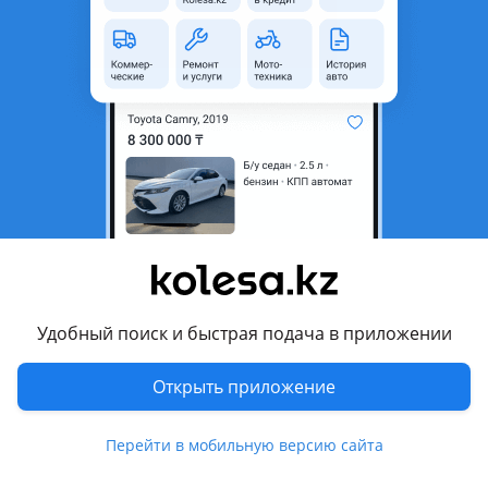
неактуальным.
Город
Астана, Акмолинская
область
Поколение
1988 - 1996 E34
Кузов
Седан
Объем двигателя, л
2.5 (бензин)
Пробег
540 000 км
Коробка передач
Механика
Привод
Задний привод
Удобный поиск и быстрая подача в приложении
Руль
Слева
Цвет
черный
Открыть приложение
Растаможен в Казахстане
Да
Перейти в мобильную версию сайта
литые диски, люк, спойлер , ксенон , bluetooth , налог