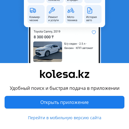
неактуальным.
Город
Шымкент, Туркестанская
область
Поколение
2005 - н.в. 1 поколение
Кузов
Фургон
Объем двигателя, л
1 (бензин)
Пробег
999 999 км
Коробка передач
Механика
Привод
Задний привод
Удобный поиск и быстрая подача в приложении
Руль
Слева
Растаможен в Казахстане
Нет
Открыть приложение
Комментарий продавца
Перейти в мобильную версию сайта
2 мотормен косыпперем