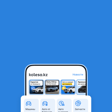
RU
Открыть приложение
В начало
1
/
2
FAW 1010 2005 года
500 000 ₸
Объявление находится в архиве и может быть