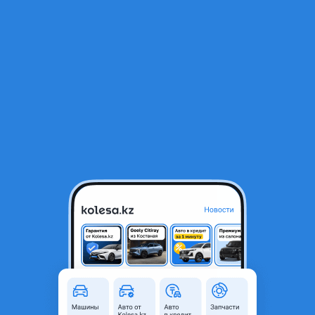
RU
Открыть приложение
В начало
1
/
2
Помпа. Насос водяного охлаждения.
7 650 ₸
Город
Кокшетау, Акмолинская