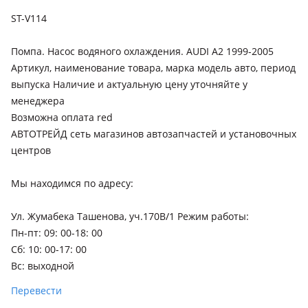
Skoda Fabia
ST-V114
2014 - 2018 NJ (NJ3), 2010 - 2014 5J рестайлинг (545), 2007 -
2010 5J (545), 2004 - 2007 6Y рестайлинг (6Y5), 1999 - 2004 6Y
Помпа. Насос водяного охлаждения. AUDI A2 1999-2005
(6Y2/6Y3)
Артикул, наименование товара, марка модель авто, период
Volkswagen Beetle
выпуска Наличие и актуальную цену уточняйте у
2005 - 2010 A4 рестайлинг, 1997 - 2005 A4
менеджера
Возможна оплата red
Volkswagen Caddy
АВТОТРЕЙД сеть магазинов автозапчастей и установочных
2004 - 2010 3 поколение, 1995 - 2004 2 поколение
центров
Volkswagen Jetta
Мы находимся по адресу:
2018 - н.в. 7 поколение, 2014 - 2018 6 поколение
рестайлинг, 2010 - 2014 6 поколение, 2005 - 2011 5
поколение
Ул. Жумабека Ташенова, уч.170В/1 Режим работы:
Пн-пт: 09: 00-18: 00
Volkswagen Lupo
Сб: 10: 00-17: 00
1998 - 2005 6X
Вс: выходной
Volkswagen Passat
Перевести
2010 - 2015 B7, 2005 - 2010 B6