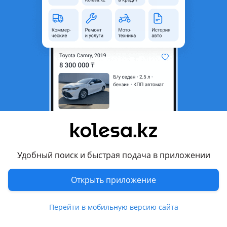
область
Состояние
Новая
Оригинальность
Оригинал
Код запчасти
ST-V114
Есть доставка
Да
Подходит на авто
Audi A2
1999 - 2005 1 поколение (8Z)
Audi A3
Удобный поиск и быстрая подача в приложении
2004 - 2008 2 поколение рестайлинг (8P), 2003 - 2005 2
поколение (8P)
Открыть приложение
Показать больше
SEAT Altea
2009 - 2013 1 поколение рестайлинг (5P5/5P8), 2004 - 2009 1
Перейти в мобильную версию сайта
поколение (5P1)
Комментарий продавца