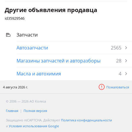
Volkswagen Golf Plus
Другие объявления продавца
2008 - 2014 1 поколение рестайлинг, 2004 - 2008 1
id35929546
поколение
Запчасти
Автозапчасти
2565
Магазины запчастей и авторазборы
28
Масла и автохимия
4
4 августа 2026 г.
Пожаловаться
© 2006 — 2026 АО Колеса
Главная
Полная версия
Защищено reCAPTCHA. Действуют
Политика конфиденциальности
и
Условия использования Google