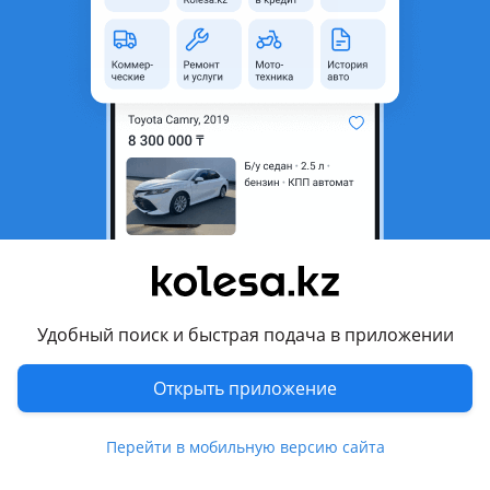
неактуальным.
Город
Лисаковск, Костанайская
область
Поколение
2003 - 2006 1 поколение
Кузов
Минивэн
Объем двигателя, л
2 (дизель)
Пробег
320 120 км
Коробка передач
Робот
Привод
Передний привод
Удобный поиск и быстрая подача в приложении
Руль
Слева
Растаможен в Казахстане
Да
Открыть приложение
противотуманки, корректор фар, обогрев зеркал ,
Перейти в мобильную версию сайта
аудиосистема, CD , климат-контроль , налог уплачен,
техосмотр пройден, вложений не требует