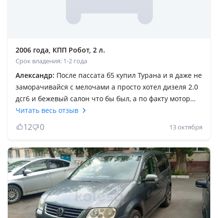
2006 года, КПП Робот, 2 л.
Срок владения: 1-2 года
Александр:
После пассата б5 купил Турана и я даже не
заморачивайся с мелочами а просто хотел дизеля 2.0
дсг6 и бежевый салон что бы был, а по факту мотор
надёжный КПП надёжная ведь вся Беларусь катается
Читать весь отзыв
на этик коробках и у них она ценная штука, ну а у нас
12
0
13 октября
только убивают КПП и продают как и было в моем
случае, купил с полумертвой КПП поездил после
заменил на д. У в идеале по всем параметрам и
заменил в ней сцепление и маховик новые в
оригинале, залил масло поставил фильтр тонкой
очистки и теперь радуюсь! Сама машина очень
теплая комфортная ещё с завода спорт подвеска идёт
слегка заниженная но трасса сказка! По сути