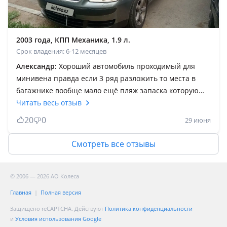
нормальный минивен с хорошей вместительностью,
кому я могу посоветовать брать Турана? Да всем!
Машина не распространенная но очень жаль, тот же
2003 года, КПП Механика, 1.9 л.
гольф 5! Всем рекомендую тоуран брать машина
Срок владения: 6-12 месяцев
очень удобная и комфортная!
Александр:
Хороший автомобиль проходимый для
минивена правда если 3 ряд разложить то места в
багажнике вообще мало ещё пляж запаска которую
положить не куда если во время обслуживать все
Читать весь отзыв
будет долго ходить для дизеля экономно разгон
20
0
29 июня
хороший минисы это проводка которая лежит в гофре
со временем изоляция протирается и провод
Смотреть все отзывы
окисляется и ломается. По запчастям не дорого все в
доступных ценах самому можно делать при наличии
ямы.
© 2006 — 2026 АО Колеса
Главная
Полная версия
Защищено reCAPTCHA. Действуют
Политика конфиденциальности
и
Условия использования Google