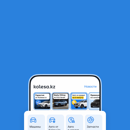
RU
Открыть приложение
1
/
16
Volkswagen Touran 2004 года
3 000 000 ₸
Объявление находится в архиве и может быть