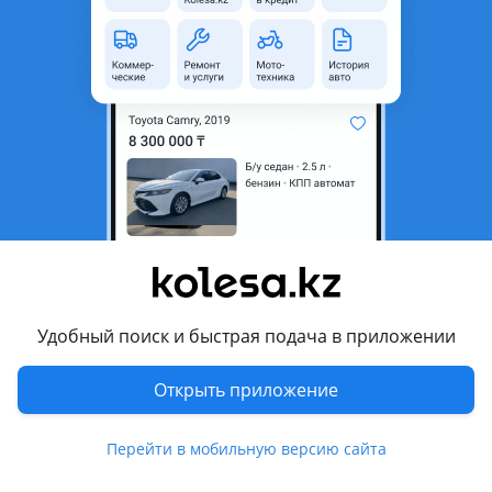
неактуальным.
Город
Мерке, Жамбылская область
Состояние
Б/y
Подходит для
SDLG
Комментарий продавца
Радиатор от SDLG B877F имеются два радиатора в наличии
один новый второй б/у
Удобный поиск и быстрая подача в приложении
Торг уместен
Открыть приложение
Перевести
Перейти в мобильную версию сайта
Другие объявления продавца