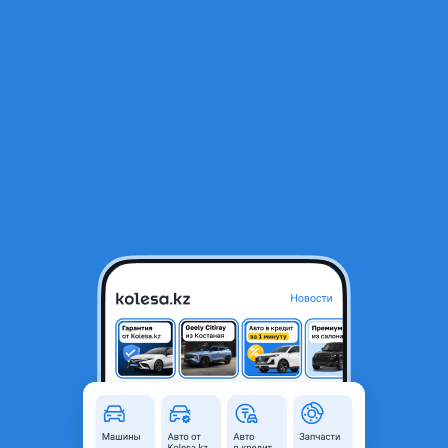
RU
Открыть приложение
В начало
1
/
2
Радиатор
350 000 ₸
Объявление находится в архиве и может быть