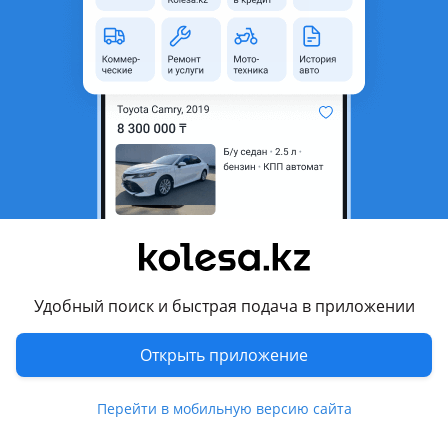
Объявление находится в архиве и может быть
неактуальным.
Город
Алматы, Алматинская
область
Состояние
Б/y
Тип
Литые (легкосплавные)
Диаметр
R17
Разболтовка
5x114.3
Возможна рассрочка или
Да
кредит
Удобный поиск и быстрая подача в приложении
Есть доставка
Да
Открыть приложение
Комментарий продавца
Перейти в мобильную версию сайта
Привозные диски из Японий,
Оригинал TOYOTA.