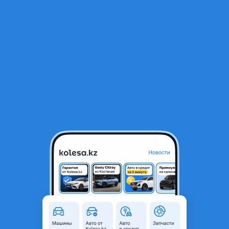
RU
Открыть приложение
В начало
1
/
2
R-17 привозной оригинал TOYOTA 5*114, 3 идеал камри естима
сиенна королла
125 000 ₸