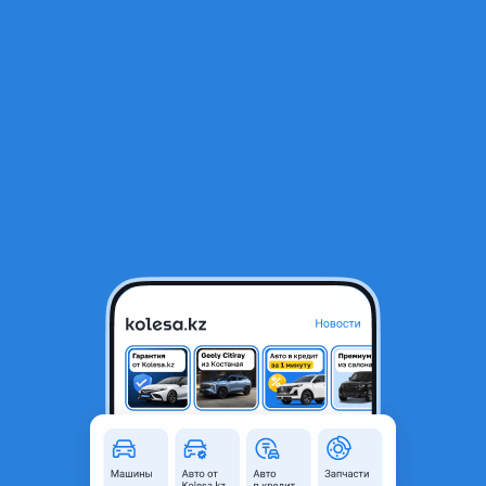
RU
Открыть приложение
1
/
7
Racer Tourist 2020 года
200 000 ₸
Объявление находится в архиве и может быть