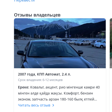
Перевести
Отзывы владельцев
2007 года, КПП Автомат, 2.4 л.
Срок владения: 6-12 месяцев
Ереке:
Ковальт, акцент, рио мінгенше камри 40
мінген әлде қайда жақсы. Комфорт, бензин
эконом, запчасть арзан 180-160 былқ етпей
отырады кәзір 400 000км пробег жүріп тастады.
Читать весь отзыв
Бүкіл функция істеп тұр әлі, менікі европеец