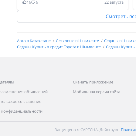
16
6
22 августа
ещё люк бар, бұл сирек кездесетін
комплетация. Ешқандай американец переделка
Смотреть вс
емес. Май жемиді, бірақ жегізіп айдасаң жиді.
Асты пәс демесең қаланың ішінде трассада
кайф машинағой. Дизайн әдемі. Бекерден
Авто в Казахстане
Легковые в Шымкенте
Седаны в Шымк
бекер қазақтар камри мінбейдіғо. Кәзір қытай
Седаны Купить в кредит Toyota в Шымкенте
Седаны Купить 
қаптап камридің бағасы құлап жатыр. Но камри
есть камриғой. Алатын кезде дұрыстап тексеріп
алыңдар.
дателям
Скачать приложение
 размещения объявлений
Мобильная версия сайта
тельское соглашение
 конфиденциальности
Защищено reCAPTCHA. Действуют
Полити