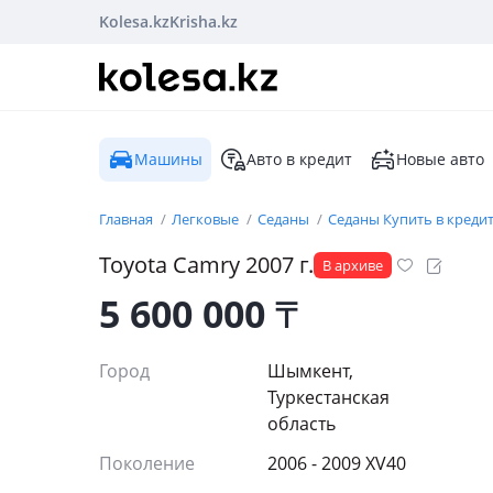
Kolesa.kz
Krisha.kz
Машины
Авто в кредит
Новые авто
Главная
Легковые
Седаны
Седаны Купить в креди
Toyota
Camry
2007
г.
В архиве
5 600 000
₸
Город
Шымкент,
Туркестанская
область
Поколение
2006 - 2009 XV40