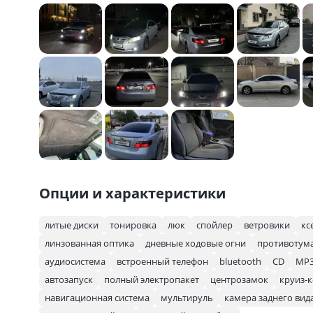
Опции и характеристики
литые диски
тонировка
люк
спойлер
ветровики
кс
линзованная оптика
дневные ходовые огни
противотум
аудиосистема
встроенный телефон
bluetooth
CD
MP
автозапуск
полный электропакет
центрозамок
круиз-
навигационная система
мультируль
камера заднего вид