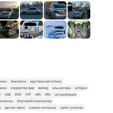
енон
биксенон
хрустальная оптика
анки
корректор фар
велюр
алькантара
шторки
3
USB
DVD
ГУР
ABS
SRS
сигнализация
контроль
бортовой компьютер
а
датчик света
климат-контроль
налог уплачен