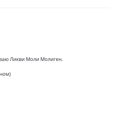
иваю Ликви Моли Молиген.
оном)