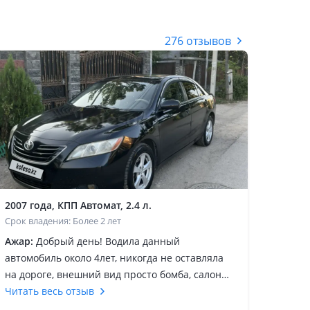
276 отзывов
2007 года, КПП Автомат, 2.4 л.
Срок владения: Более 2 лет
Ажар:
Добрый день! Водила данный
автомобиль около 4лет, никогда не оставляла
на дороге, внешний вид просто бомба, салон
комфорт, шумоизоляция на высшем уровне для
Читать весь отзыв
долгой дороги и музыки. Советую брать не