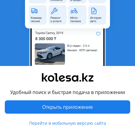
неактуальным.
Город
Астана, Акмолинская
область
Состояние
Новая
Подходит на авто
Mazda 6
2002 - 2005 GG (GG/GY), 2005 - 2008 GG рестайлинг (GG/GY)
Комментарий продавца
Удобный поиск и быстрая подача в приложении
Мазда 6 gg не арналған жаңа саймандар
Открыть приложение
Перевести
Перейти в мобильную версию сайта
© 2006 — 2026 АО Колеса