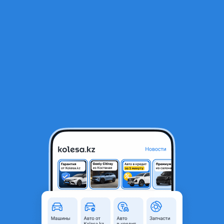
RU
Открыть приложение
В начало
1
/
2
Рычаги и тяги подвески
25 000 ₸
Объявление находится в архиве и может быть