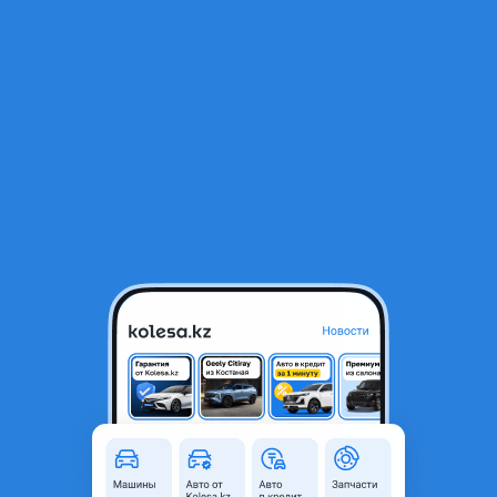
RU
Открыть приложение
1
/
3
Mitsubishi Space Wagon 1994 года
1 200 000 ₸
Объявление находится в архиве и может быть