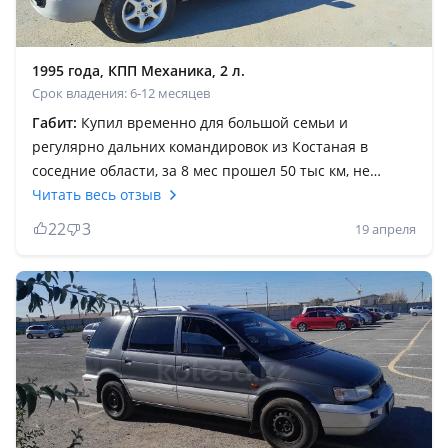
1995 года, КПП Механика, 2 л.
Срок владения: 6-12 месяцев
Габит:
Купил временно для большой семьи и
регулярно дальних командировок из Костаная в
соседние области, за 8 мес прошел 50 тыс км, не
подвела, старые немцы сдохли бы от такой нагрузки, а
Читать весь отзыв
этот самурай терпит, если не продам буду как проект
22
3
19 апреля
вкладывать, красить, варить, мелочи восстанавливать.
И смело на чёрное море, Алтай, Турцию можно
выезжать сзади очень комфортно, пока на ремонте
ездил в Астану на Камри 30 и 40 сзади спина и попа
болели, устал и понял что Вагон в разы комфортнее
для пассажиров, возможно он старый и гниёт и
электрика тупит, но на разборе все есть, можно не
дорого восстановить