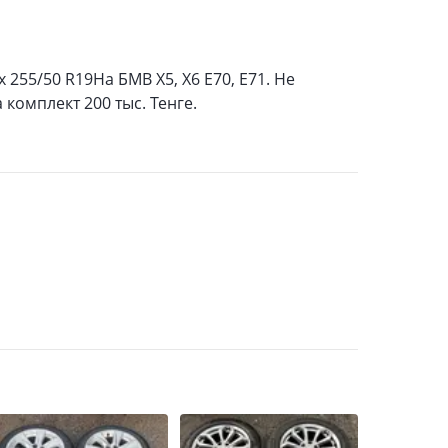
 255/50 R19На БМВ Х5, Х6 Е70, Е71. Не
 комплект 200 тыс. Тенге.