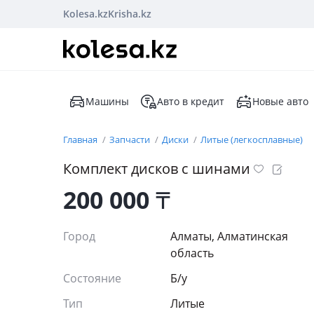
Kolesa.kz
Krisha.kz
Машины
Авто в кредит
Новые авто
Главная
Запчасти
Диски
Литые (легкосплавные)
Комплект дисков с шинами
200 000
₸
Город
Алматы, Алматинская
область
Состояние
Б/y
Тип
Литые