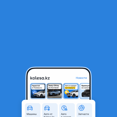
RU
Открыть приложение
1
/
4
Toyota Avensis 2002 года
2 000 000 ₸
Объявление находится в архиве и может быть