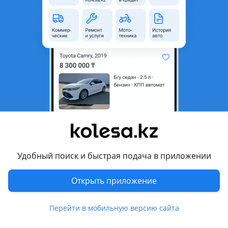
неактуальным.
Город
Кульсары, Атырауская
область
Поколение
2000 - 2003 1 поколение
рестайлинг (T22)
Кузов
Седан
Объем двигателя, л
2 (бензин)
Пробег
260 000 км
Коробка передач
Механика
Привод
Передний привод
Удобный поиск и быстрая подача в приложении
Руль
Слева
Открыть приложение
Растаможен в Казахстане
Да
Перейти в мобильную версию сайта
Комментарий продавца