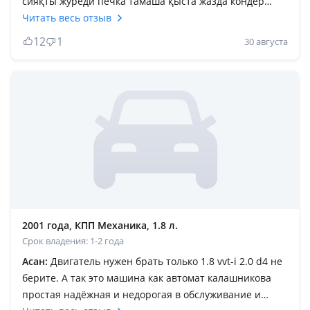
сияқты журеди печка тамаша қыста жазда кондер
мошно соғады нағыз шаруашылық қа минетин
Читать весь отзыв
машина моторный масло 0/20 куйып журмин бензин
12
1
30 августа
жемейди расход аз мингениме 2 жыл болды
машиналардың ишиндеги ең унаганы осы тойота
авенсис универсал болды осы уақытқа дейін 12
машина миндим ең ұзақ минип келе жатқан колигим
осы болды. Webasto автономка заводской бар тамаша
құрал машинаны таңертең қызып дайын тұрады ози
12v пен жұмыс жасайды. Печкасын автоматом ози
қосылып салон ды жылжытып қойады.
2001 года, КПП Механика, 1.8 л.
Срок владения: 1-2 года
Асан:
Двигатель нужен брать только 1.8 vvt-i 2.0 d4 не
берите. А так это машина как автомат калашникова
простая надёжная и недорогая в обслуживание и