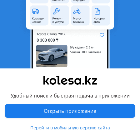
неактуальным.
Город
Шымкент, Туркестанская
область
Поколение
2001 - 2014 1 поколение
Кузов
Хэтчбек
Объем двигателя, л
1.6 (бензин)
Пробег
280 000 км
Коробка передач
Механика
Привод
Передний привод
Удобный поиск и быстрая подача в приложении
Руль
Слева
Цвет
синий металлик
Открыть приложение
Растаможен в Казахстане
Да
Перейти в мобильную версию сайта
хрустальная оптика, дневные ходовые огни , велюр , CD,