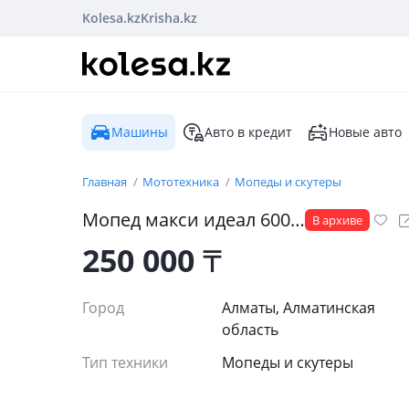
Kolesa.kz
Krisha.kz
Машины
Авто в кредит
Новые авто
Главная
Мототехника
Мопеды и скутеры
Мопед макси идеал 600…
В архиве
250 000
₸
Город
Алматы, Алматинская
область
Тип техники
Мопеды и скутеры