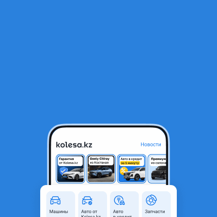
RU
Открыть приложение
1
/
11
Chevrolet Cruze 2012 года
3 000 000 ₸
Объявление находится в архиве и может быть