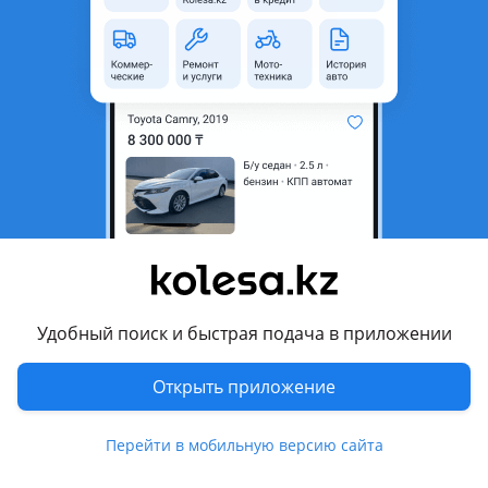
неактуальным.
Город
Астана, Акмолинская
область
Поколение
2009 - 2012 J300
Кузов
Седан
Объем двигателя, л
1.6 (бензин)
Пробег
210 000 км
Коробка передач
Механика
Привод
Передний привод
Удобный поиск и быстрая подача в приложении
Руль
Слева
Цвет
черный металлик
Открыть приложение
Растаможен в Казахстане
Да
Перейти в мобильную версию сайта
литые диски, тонировка, багажник , хрустальная оптика,