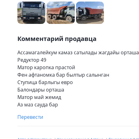
Комментарий продавца
Ассамагалейкум камаз сатылады жагдайы орташа
Редуктор 49
Матор каропка прастой
Фен афтаномка бар былтыр салынган
Ступица барлыгы евро
Балондары орташа
Матор май жемид
Аз маз сауда бар
Перевести