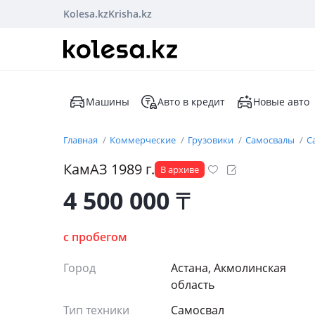
Kolesa.kz
Krisha.kz
Машины
Авто в кредит
Новые авто
Главная
Коммерческие
Грузовики
Самосвалы
С
КамАЗ 1989 г.
В архиве
4 500 000
₸
с пробегом
Город
Астана, Акмолинская
область
Тип техники
Самосвал