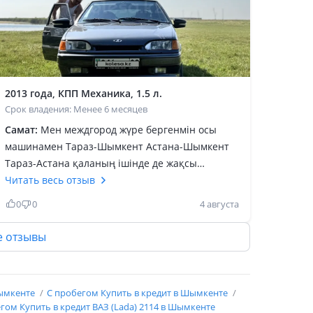
2013 года, КПП Механика, 1.5 л.
Срок владения: Менее 6 месяцев
Самат:
Мен междгород жүре бергенмін осы
машинамен Тараз-Шымкент Астана-Шымкент
Тараз-Астана қаланың ішінде де жақсы
скоростан теппейді матор әлі ашылмады таза
Читать весь отзыв
ол жағы. Мен жұмысым темір жол праводник
0
0
4 августа
содан кейін сатып жатырмын машина
айдалмай үйде тұрып қалып жатыр. Былай өзім
е отзывы
музыка жинадым кішігірім пионер мафон
жатыр звук таза бағасын келістіріп беріп
жіберем осыны алып тот самый болып
Шымкенте
С пробегом Купить в кредит в Шымкенте
жүрмейсіңба досты. Бағасы телефонда
гом Купить в кредит ВАЗ (Lada) 2114 в Шымкенте