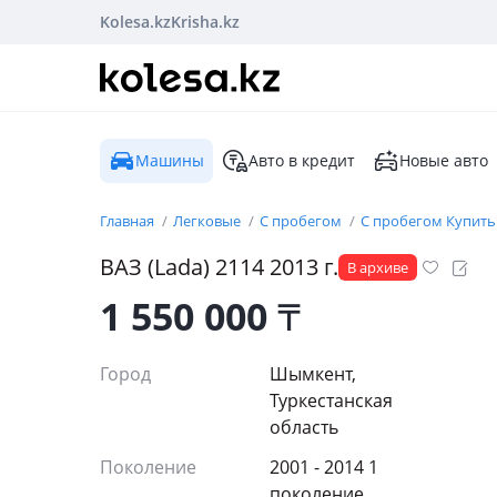
Kolesa.kz
Krisha.kz
Машины
Авто в кредит
Новые авто
Главная
Легковые
С пробегом
С пробегом Купить
ВАЗ (Lada)
2114
2013
г.
В архиве
1 550 000
₸
Город
Шымкент,
Туркестанская
область
Поколение
2001 - 2014 1
поколение