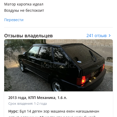
Матор каропка идеал
Воздухы не беспокоит
Перевести
Отзывы владельцев
241 отзыв
2013 года, КПП Механика, 1.6 л.
Срок владения: 1-2 года
Нурс:
Бұл 14 деген зор машина екен нағашымнан