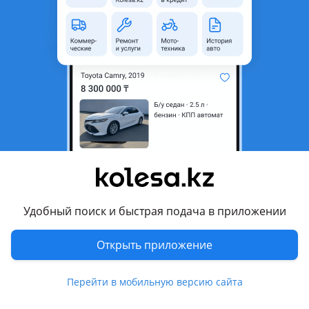
неактуальным.
Город
Тараз, Жамбылская область
Поколение
2001 - 2014 1 поколение
Кузов
Хэтчбек
Объем двигателя, л
1.6 (бензин)
Пробег
150 000 км
Коробка передач
Механика
Привод
Передний привод
Руль
Слева
Удобный поиск и быстрая подача в приложении
Растаможен в Казахстане
Да
Открыть приложение
Комментарий продавца
Перейти в мобильную версию сайта
ЦЕНА ОКОНЧАТЕЛЬНО СРОЧНА!
Варки нет морда завод