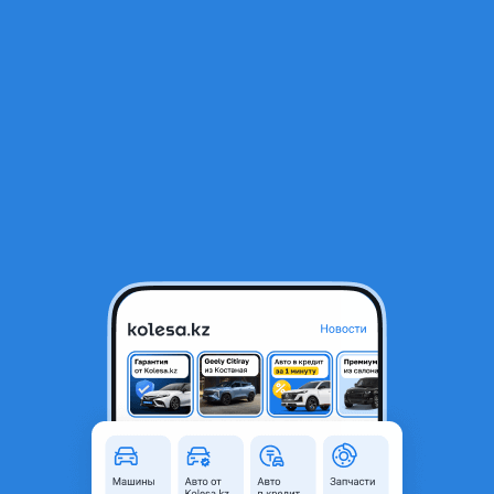
RU
Открыть приложение
1
/
3
Мерседес Диски от w221
180 000 ₸
Объявление находится в архиве и может быть