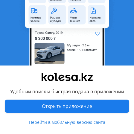
неактуальным.
Город
Алматы, Алматинская
область
Состояние
Б/y
Тип
Литые (легкосплавные)
Диаметр
R18
Разболтовка
5x112
Вылет
-35
Комментарий продавца
Удобный поиск и быстрая подача в приложении
Так же обмен на 16 диски на w140 (желательно ромашки) с
Открыть приложение
вашей доплатой
Диски не вареные не катанные, резина на сезон
Перейти в мобильную версию сайта
Перевести