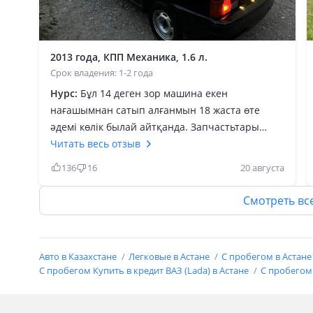
2013 года, КПП Механика, 1.6 л.
Срок владения: 1-2 года
Нурс:
Бұл 14 деген зор машина екен
нағашымнан сатып алғанмын 18 жаста өте
әдемі көлік былай айтқанда. Запчастьтары
қолайлы тартысы зор анау мынау
Читать весь отзыв
машиналарды чухать етпиди өзімде камри 45
136
16
20 августа
болды бірақ жүрек по любому 14 деп соқты бір
грамм май алмайды төбеде құдай тұр қанша
Смотреть вс
топит етсеңде бензин иіскейде 2000 ға құйасың
5 6 күн жүресің ходовкасын бір істеп алсаң
полный өте әдемі Полный шумка ұрдырып хлам
Авто в Казахстане
Легковые в Астане
С пробегом в Астан
тонировка урсаң болды бұдан артық не керек
С пробегом Купить в кредит ВАЗ (Lada) в Астане
С пробегом 
Су қайнау деген атымен жоқ жастарға өте
лайфқты көлік деп ойлаймын өз ойым!