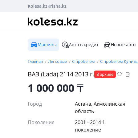
Kolesa.kz
Krisha.kz
Машины
Авто в кредит
Новые авто
Главная
Легковые
С пробегом
С пробегом Купить
ВАЗ (Lada)
2114
2013
г.
В архиве
1 000 000
₸
Город
Астана, Акмолинская
область
Поколение
2001 - 2014 1
поколение