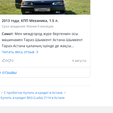
2013 года, КПП Механика, 1.5 л.
Срок владения: Менее 6 месяцев
Самат:
Мен междгород жүре бергенмін осы
машинамен Тараз-Шымкент Астана-Шымкент
Тараз-Астана қаланың ішінде де жақсы
скоростан теппейді матор әлі ашылмады таза
Читать весь отзыв
ол жағы. Мен жұмысым темір жол праводник
0
0
4 августа
содан кейін сатып жатырмын машина
айдалмай үйде тұрып қалып жатыр. Былай өзім
е отзывы
музыка жинадым кішігірім пионер мафон
жатыр звук таза бағасын келістіріп беріп
жіберем осыны алып тот самый болып
е
С пробегом Купить в кредит в Астане
жүрмейсіңба досты. Бағасы телефонда
Купить в кредит ВАЗ (Lada) 2114 в Астане
айтылады келіскен сумада беріп жіберем
машина қазір Сарыағашта тұр. Көру керек
болса көрсетітін адам бар мен жұмыста болып